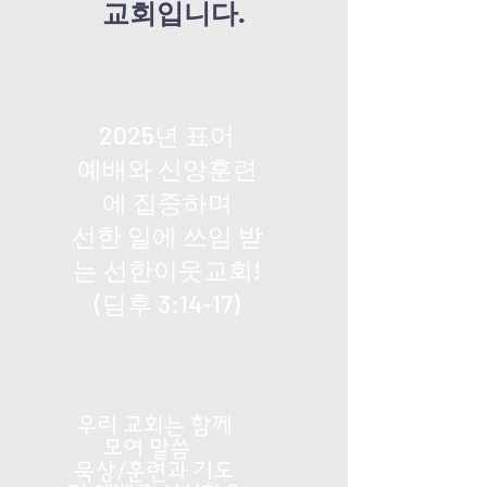
교회입니다.
2025년 표어
예배와 신앙훈련
에 집중하며
선한 일에 쓰임 받
는 선한이웃교회!
(딤후 3:14-17)
우리 교회는 함께
모여 말씀
묵상/훈련과 기도